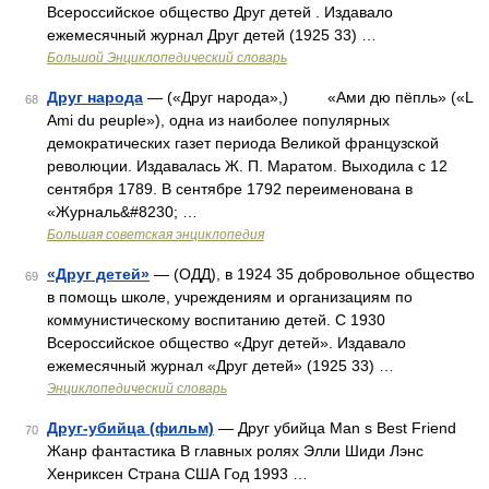
Всероссийское общество Друг детей . Издавало
ежемесячный журнал Друг детей (1925 33) …
Большой Энциклопедический словарь
Друг народа
— («Друг народа»,) «Ами дю пёпль» («L
68
Ami du peuple»), одна из наиболее популярных
демократических газет периода Великой французской
революции. Издавалась Ж. П. Маратом. Выходила с 12
сентября 1789. В сентябре 1792 переименована в
«Журналь&#8230; …
Большая советская энциклопедия
«Друг детей»
— (ОДД), в 1924 35 добровольное общество
69
в помощь школе, учреждениям и организациям по
коммунистическому воспитанию детей. С 1930
Всероссийское общество «Друг детей». Издавало
ежемесячный журнал «Друг детей» (1925 33) …
Энциклопедический словарь
Друг-убийца (фильм)
— Друг убийца Man s Best Friend
70
Жанр фантастика В главных ролях Элли Шиди Лэнс
Хенриксен Страна США Год 1993 …