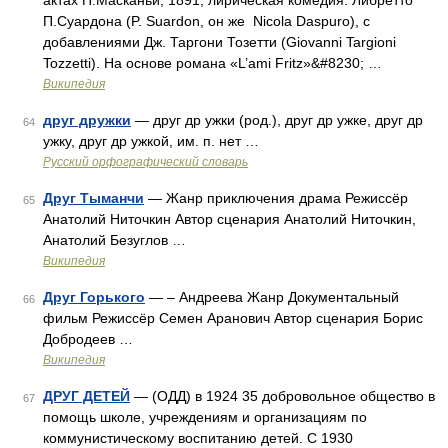
актах П.Масканьи, 1891, лирическая комедия. Либретто
П.Суардона (P. Suardon, он же Nicola Daspuro), с
добавлениями Дж. Таргони Тозетти (Giovanni Targioni
Tozzetti). На основе романа «L’ami Fritz»&#8230; …
Википедия
друг дружки
— друг др ужки (род.), друг др ужке, друг др
64
ужку, друг др ужкой, им. п. нет …
Русский орфографический словарь
Друг Тыманчи
— Жанр приключения драма Режиссёр
65
Анатолий Ниточкин Автор сценария Анатолий Ниточкин,
Анатолий Безуглов …
Википедия
Друг Горького
— – Андреева Жанр Документальный
66
фильм Режиссёр Семен Аранович Автор сценария Борис
Добродеев …
Википедия
ДРУГ ДЕТЕЙ
— (ОДД) в 1924 35 добровольное общество в
67
помощь школе, учреждениям и организациям по
коммунистическому воспитанию детей. С 1930